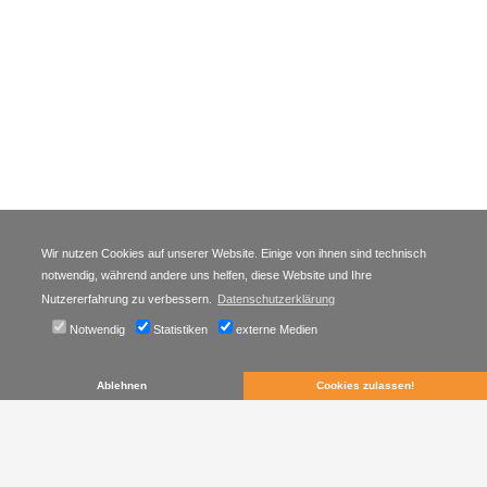
Wir nutzen Cookies auf unserer Website. Einige von ihnen sind technisch
notwendig, während andere uns helfen, diese Website und Ihre
Fragen oder Feedback?
Nutzererfahrung zu verbessern.
Datenschutzerklärung
Eberhard Gerber
Notwendig
Statistiken
externe Medien
E-Mail:
e_h_gerber@
web.de
Ablehnen
Cookies zulassen!
07051 7612