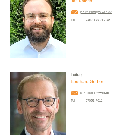
Jan Knierim
jan.knierim@
sv-web.de
Tel.
0157 528 759 39
Leitung
Eberhard Gerber
e_h_gerber@
web.de
Tel.
07051 7612