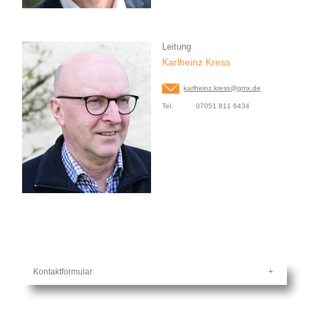
Leitung
Karlheinz Kress
karlheinz.kress@
gmx.de
Tel.
07051 811 6434
Kontaktformular