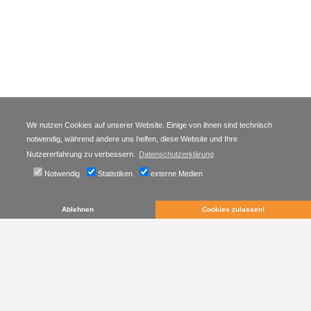
Wir nutzen Cookies auf unserer Website. Einige von ihnen sind technisch
notwendig, während andere uns helfen, diese Website und Ihre
Nutzererfahrung zu verbessern.
Datenschutzerklärung
Notwendig
Statistiken
externe Medien
Ablehnen
Cookies zulassen!
Kontakt
Süddeutsche Gemeinschaft Althengstett
Poststr. 3
75382
Althengstett